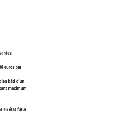
vantes:
00 euros par 
bien bâti d’un 
ontant maximum 
t en état futur 