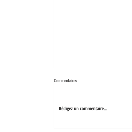
Commentaires
Rédigez un commentaire...
LES SIGNAUX D’ALARME
POTENTIELS QUE VOUS DEVRIEZ